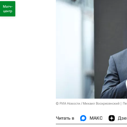
Матч-
центр
© РИА Новости / Михаил Воскресенский
Пе
Читать в
МАКС
Дзе