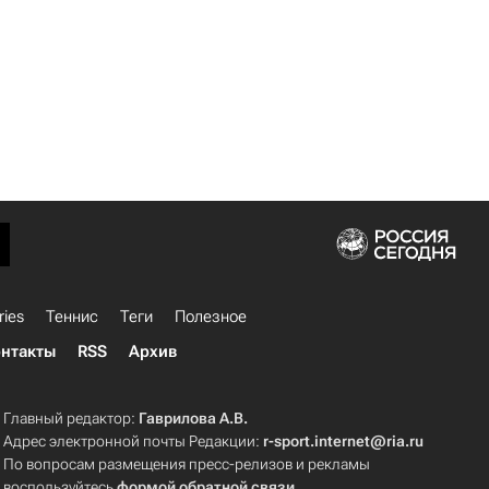
ries
Теннис
Теги
Полезное
нтакты
RSS
Архив
Главный редактор:
Гаврилова А.В.
Адрес электронной почты Редакции:
r-sport.internet@ria.ru
По вопросам размещения пресс-релизов и рекламы
воспользуйтесь
формой обратной связи