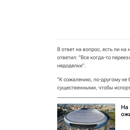
В ответ на вопрос, есть ли на
ответил: "Все когда-то переез
недоделки".
"К сожалению, по-другому не 
существенными, чтобы испорти
На
ож