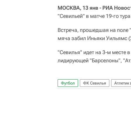
МОСКВА, 13 янв - РИА Новос
"Севильей" в матче 19-го тур
Встреча, прошедшая на поле "
мяча забил Иньяки Уильямс (2
"Севилья" идет на 3-м месте в
лидирующей "Барселоны", "Атл
Футбол
ФК Севилья
Атлетик 