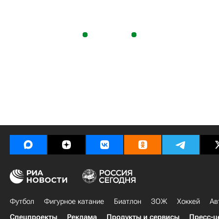
Футбол
Фигурное катание
Биатлон
ЗОЖ
Хоккей
Ав
Спецпроекты
Реклама
Продукты и сервисы
Пресс-ц