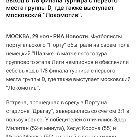
выход в 1/8 финала турнира с первого
места группы D, где также выступает
московский "Локомотив".
МОСКВА, 29 ноя - РИА Новости.
Футболисты
португальского "Порту" обыграли на своем поле
немецкий "Шальке" в матче пятого тура
группового этапа Лиги чемпионов и обеспечили
себе выход в 1/8 финала турнира с первого
места группы D, где также выступает московский
"Локомотив".
Встреча, прошедшая в среду в Порту на
стадионе "Драгау", завершилась со счетом 3:1 в
пользу хозяев. У победителей отличились Эдер
Милитан (52-я минута), Хесус Корона (55) и
Мусса Марега (90), у гостей с пенальти мяч