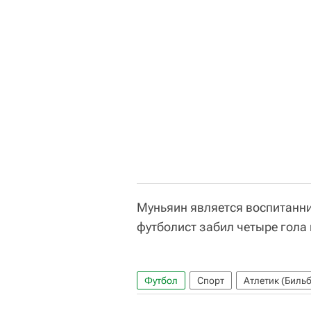
Муньяин является воспитанни
футболист забил четыре гола
Футбол
Спорт
Атлетик (Биль