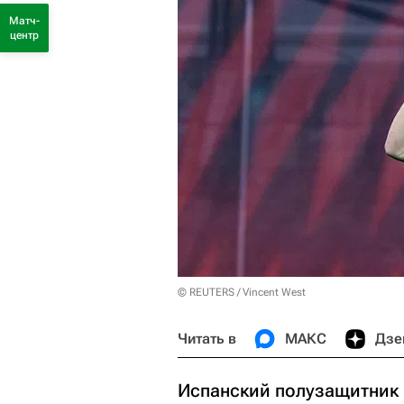
Матч-
центр
© REUTERS / Vincent West
Читать в
МАКС
Дзе
Испанский полузащитник 