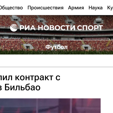
Общество
Происшествия
Армия
Наука
Ку
Футбол
ил контракт с
з Бильбао