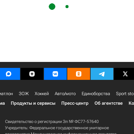
иатлон
ЗОЖ
Хоккей
Авто/мото
Единоборства
Sport sto
ма
Продукты и сервисы
Пресс-центр
Об агентстве
Ко
Свидетельство о регистрации Эл № ФС77-57640
Учредитель: Федеральное государственное унитарное