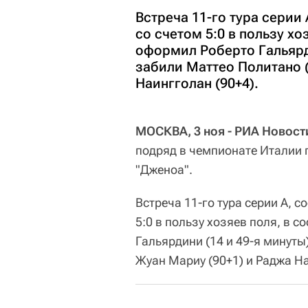
Встреча 11-го тура серии
со счетом 5:0 в пользу хо
оформил Роберто Гальярди
забили Маттео Политано (
Наингголан (90+4).
МОСКВА, 3 ноя - РИА Новост
подряд в чемпионате Италии 
"Дженоа".
Встреча 11-го тура серии А, 
5:0 в пользу хозяев поля, в 
Гальярдини (14 и 49-я минуты
Жуан Мариу (90+1) и Раджа На