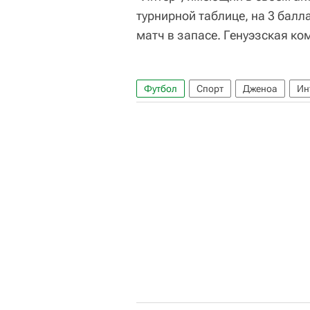
турнирной таблице, на 3 балл
матч в запасе. Генуэзская ком
Футбол
Спорт
Дженоа
Ин