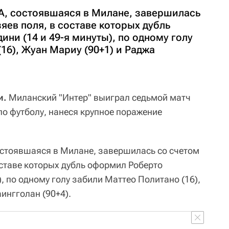
 А, состоявшаяся в Милане, завершилась
зяев поля, в составе которых дубль
ни (14 и 49-я минуты), по одному голу
16), Жуан Мариу (90+1) и Раджа
и.
Миланский "Интер" выиграл седьмой матч
по футболу, нанеся крупное поражение
состоявшаяся в Милане, завершилась со счетом
составе которых дубль оформил Роберто
), по одному голу забили Маттео Политано (16),
ингголан (90+4).