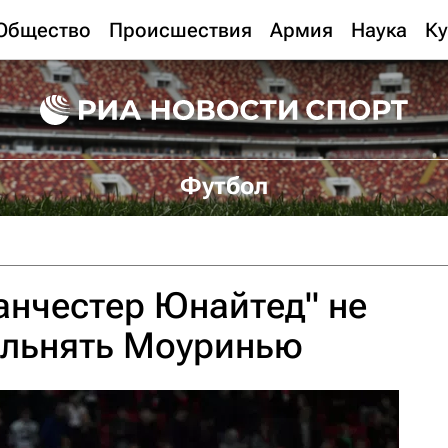
Общество
Происшествия
Армия
Наука
Ку
Футбол
анчестер Юнайтед" не
ольнять Моуринью