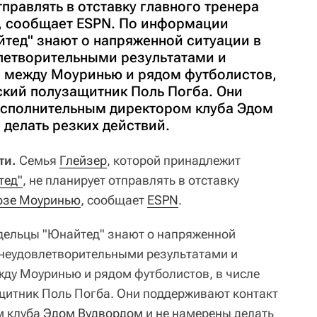
тправлять в отставку главного тренера
 сообщает ESPN. По информации
йтед" знают о напряженной ситуации в
влетворительными результатами и
 между Моуринью и рядом футболистов,
ский полузащитник Поль Погба. Они
исполнительным директором клуба Эдом
делать резких действий.
ти.
Семья
Глейзер
, которой принадлежит
тед"
, не планирует отправлять в отставку
зе Моуринью
, сообщает
ESPN
.
дельцы "Юнайтед" знают о напряженной
с неудовлетворительными результатами и
ду Моуринью и рядом футболистов, в числе
щитник Поль Погба. Они поддерживают контакт
м клуба
Эдом Вудвордом
и не намерены делать