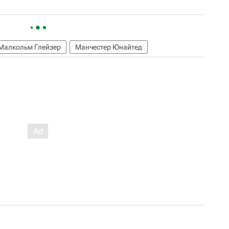
Малкольм Глейзер
Манчестер Юнайтед