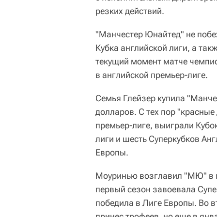
резких действий.
"Манчестер Юнайтед" не побе
Кубка английской лиги, а та
текущий момент матче чемпион
в английской премьер-лиге.
Семья Глейзер купила "Манче
долларов. С тех пор "красные
премьер-лиге, выиграли Кубо
лиги и шесть Суперкубков Анг
Европы.
Моуринью возглавил "МЮ" в м
первый сезон завоевала Супер
победила в Лиге Европы. Во в
принес трофеев, но еще в янв