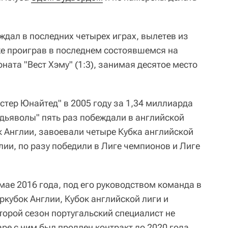
ждал в последних четырех играх, вылетев из
кже проиграв в последнем состоявшемся на
ата "Вест Хэму" (1:3), занимая десятое место
стер Юнайтед" в 2005 году за 1,34 миллиарда
 дьяволы" пять раз побеждали в английской
к Англии, завоевали четыре Кубка английской
лии, по разу победили в Лиге чемпионов и Лиге
ае 2016 года, под его руководством команда в
кубок Англии, Кубок английской лиги и
торой сезон португальский специалист не
аре с ним был продлен контракт до 2020 года.