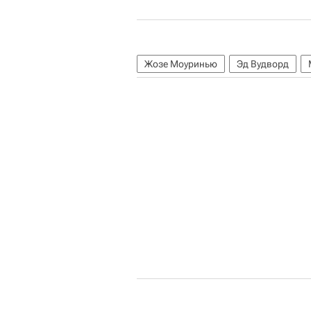
Жозе Моуринью
Эд Вудворд