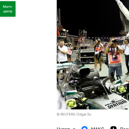
Матч-
центр
© REUTERS / Edgar Su