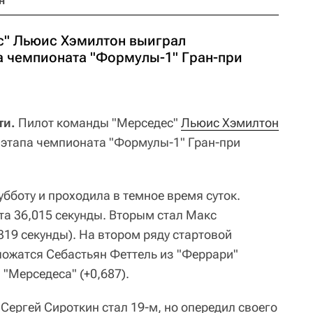
н
с" Льюис Хэмилтон выиграл
а чемпионата "Формулы-1" Гран-при
ти.
Пилот команды "Мерседес"
Льюис Хэмилтон
 этапа чемпионата "Формулы-1" Гран-при
бботу и проходила в темное время суток.
та 36,015 секунды. Вторым стал Макс
,319 секунды). На втором ряду стартовой
ложатся Себастьян Феттель из "Феррари"
з "Мерседеса" (+0,687).
Сергей Сироткин стал 19-м, но опередил своего