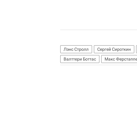
Лэнс Стролл
Сергей Сироткин
Валттери Боттас
Макс Ферстапп