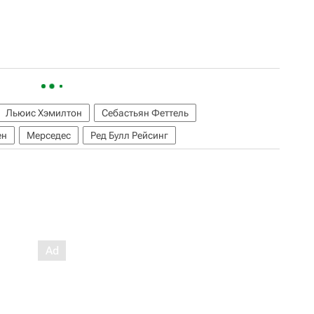
Льюис Хэмилтон
Себастьян Феттель
ен
Мерседес
Ред Булл Рейсинг