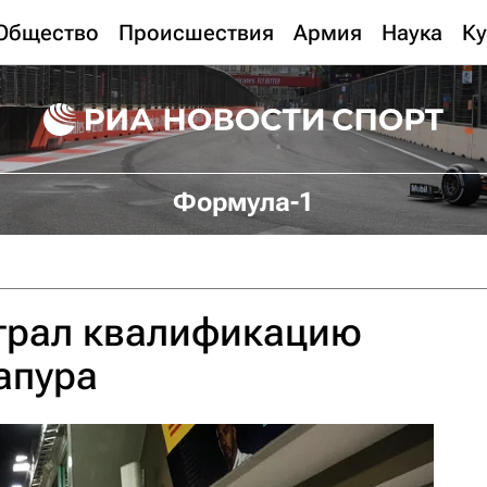
Общество
Происшествия
Армия
Наука
Ку
Формула-1
грал квалификацию
апура