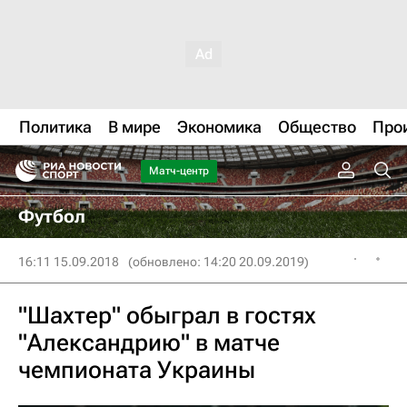
Политика
В мире
Экономика
Общество
Про
Матч-центр
Футбол
16:11 15.09.2018
(обновлено: 14:20 20.09.2019)
"Шахтер" обыграл в гостях
"Александрию" в матче
чемпионата Украины