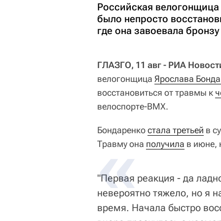
Российская велогонщица 
было непросто восстанов
где она завоевала бронзу
ГЛАЗГО, 11 авг - РИА Новост
велогонщица
Ярослава Бонда
восстановиться от травмы к
ч
велоспорте-ВМХ.
Бондаренко
стала третьей
в с
Травму она
получила
в июне, 
"Первая реакция - да лад
невероятно тяжело, но я н
время. Начала быстро восс