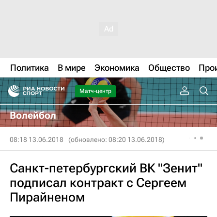
Политика
В мире
Экономика
Общество
Про
Матч-центр
Волейбол
08:18 13.06.2018
(обновлено: 08:20 13.06.2018)
Санкт-петербургский ВК "Зенит"
подписал контракт с Сергеем
Пирайненом