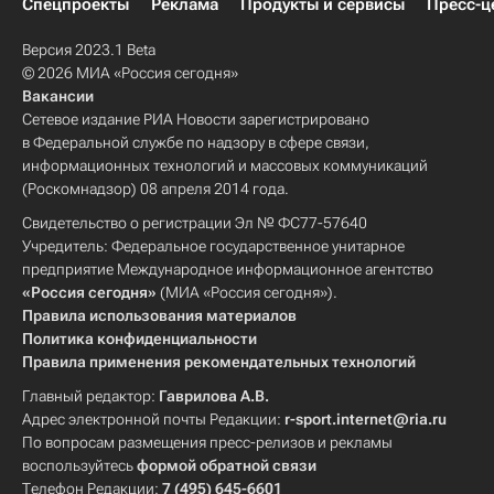
Спецпроекты
Реклама
Продукты и сервисы
Пресс-ц
Версия 2023.1 Beta
© 2026 МИА «Россия сегодня»
Вакансии
Сетевое издание РИА Новости зарегистрировано
в Федеральной службе по надзору в сфере связи,
информационных технологий и массовых коммуникаций
(Роскомнадзор) 08 апреля 2014 года.
Свидетельство о регистрации Эл № ФС77-57640
Учредитель: Федеральное государственное унитарное
предприятие Международное информационное агентство
«Россия сегодня»
(МИА «Россия сегодня»).
Правила использования материалов
Политика конфиденциальности
Правила применения рекомендательных технологий
Главный редактор:
Гаврилова А.В.
Адрес электронной почты Редакции:
r-sport.internet@ria.ru
По вопросам размещения пресс-релизов и рекламы
воспользуйтесь
формой обратной связи
Телефон Редакции:
7 (495) 645-6601