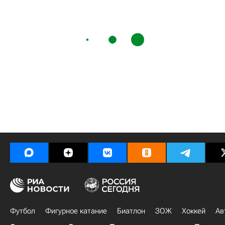
Футбол
Фигурное катание
Биатлон
ЗОЖ
Хоккей
Ав