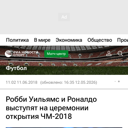
Политика
В мире
Экономика
Общество
Про
Матч-центр
Футбол
11:02 11.06.2018
(обновлено: 16:35 12.05.2026)
Робби Уильямс и Роналдо
выступят на церемонии
открытия ЧМ-2018