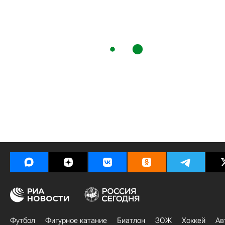
Футбол
Фигурное катание
Биатлон
ЗОЖ
Хоккей
Ав