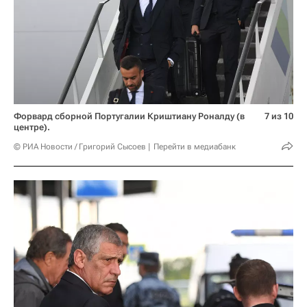
Форвард сборной Португалии Криштиану Роналду (в
7 из 10
центре).
© РИА Новости / Григорий Сысоев
Перейти в медиабанк