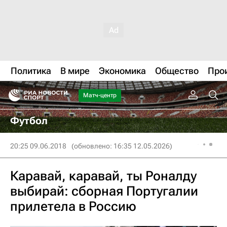
Политика
В мире
Экономика
Общество
Про
Матч-центр
Футбол
20:25 09.06.2018
(обновлено: 16:35 12.05.2026)
Каравай, каравай, ты Роналду
выбирай: сборная Португалии
прилетела в Россию