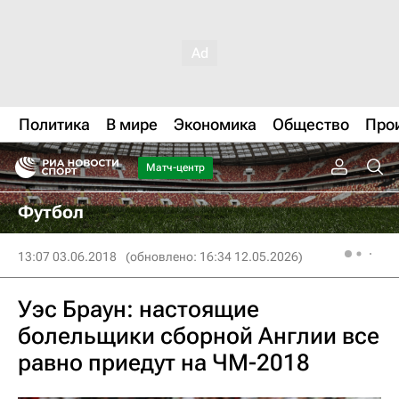
Политика
В мире
Экономика
Общество
Про
Матч-центр
Футбол
13:07 03.06.2018
(обновлено: 16:34 12.05.2026)
Уэс Браун: настоящие
болельщики сборной Англии все
равно приедут на ЧМ-2018