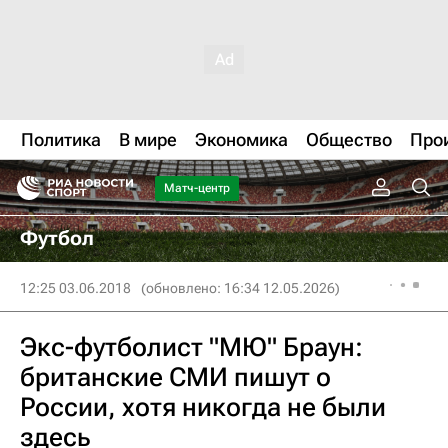
Политика
В мире
Экономика
Общество
Про
Матч-центр
Футбол
12:25 03.06.2018
(обновлено: 16:34 12.05.2026)
Экс-футболист "МЮ" Браун:
британские СМИ пишут о
России, хотя никогда не были
здесь