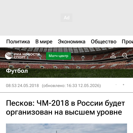
Политика
В мире
Экономика
Общество
Про
Матч-центр
Футбол
08:53 24.05.2018
(обновлено: 16:33 12.05.2026)
Песков: ЧМ-2018 в России будет
организован на высшем уровне