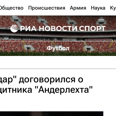
Общество
Происшествия
Армия
Наука
Ку
Футбол
ар" договорился о
итника "Андерлехта"