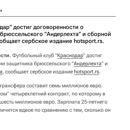
н
дар" достиг договоренности о
брюссельского "Андерлехта" и сборной
бщает сербское издание hotsport.rs.
ости.
Футбольный клуб "
Краснодар
" достиг
ии защитника брюссельского "
Андерлехта
" и
а
, сообщает сербское издание
hotsport.rs
.
трансфера составит семь миллионов евро.
ом" четырехлетний контракт, по которому в
шесть миллионов евро. Зарплата 25-летнего
личится вдвое по сравнению с тем, сколько он