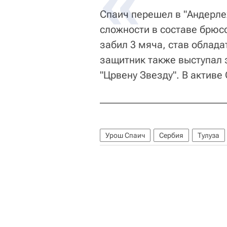
Спаич перешел в "Андерлех
сложности в составе брюс
забил 3 мяча, став облада
защитник также выступал 
"Црвену Звезду". В активе
Урош Спаич
Сербия
Тулуза