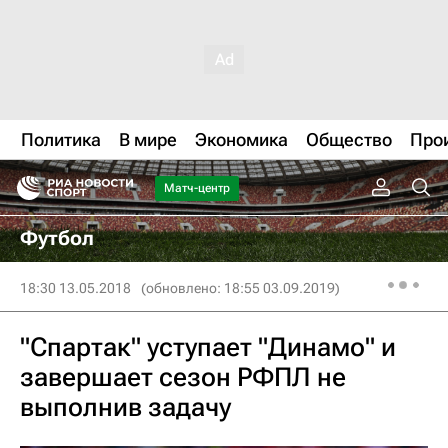
Политика
В мире
Экономика
Общество
Про
Матч-центр
Футбол
18:30 13.05.2018
(обновлено: 18:55 03.09.2019)
"Спартак" уступает "Динамо" и
завершает сезон РФПЛ не
выполнив задачу