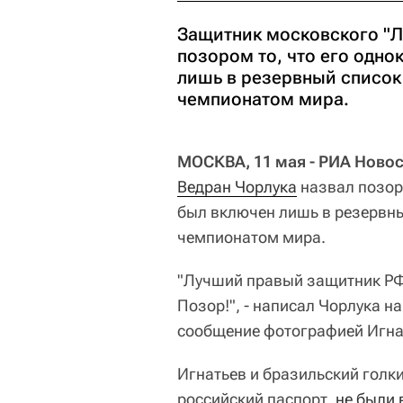
Защитник московского "Л
позором то, что его одно
лишь в резервный список
чемпионатом мира.
МОСКВА, 11 мая - РИА Новос
Ведран Чорлука
назвал позор
был включен лишь в резервн
чемпионатом мира.
"Лучший правый защитник РФП
Позор!", - написал Чорлука н
сообщение фотографией Игна
Игнатьев и бразильский голк
российский паспорт,
не были