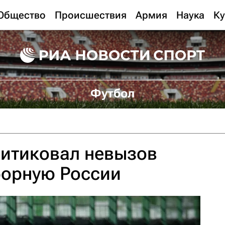
Общество
Происшествия
Армия
Наука
Ку
Футбол
ритиковал невызов
борную России