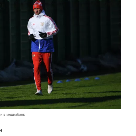
и в медиабанк
н