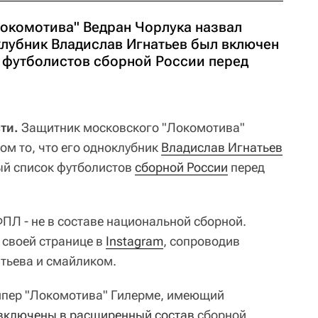
окомотива" Ведран Чорлука назвал
клубник Владислав Игнатьев был включен
 футболистов сборной России перед
ти.
Защитник московского "Локомотива"
ом то, что его одноклубник
Владислав Игнатьев
ый список футболистов
сборной России
перед
Л - не в составе национальной сборной.
а своей странице в
Instagram
, сопроводив
тьева и смайликом.
ипер "Локомотива" Гилерме, имеющий
 включены в расширенный состав
сборной