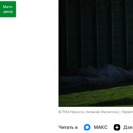
Матч-
центр
© РИА Новости / Алексей Филиппов
Перейт
Читать в
МАКС
Дзе