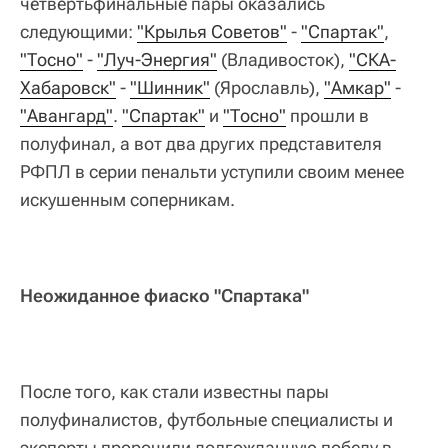
четвертьфинальные пары оказались
следующими:
"Крылья Советов"
-
"Спартак"
,
"Тосно"
-
"Луч-Энергия"
(Владивосток),
"СКА-
Хабаровск"
-
"Шинник"
(Ярославль),
"Амкар"
-
"Авангард"
.
"Спартак"
и
"Тосно"
прошли в
полуфинал, а вот два других представителя
РФПЛ в серии пенальти уступили своим менее
искушенным соперникам.
Неожиданное фиаско "Спартака"
После того, как стали известны пары
полуфиналистов, футбольные специалисты и
эксперты пророчили долгожданную победу в