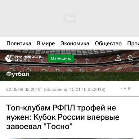
Политика
В мире
Экономика
Общество
Про
Матч-центр
Футбол
22:05 09.05.2018
(обновлено: 15:21 10.05.2018)
Топ-клубам РФПЛ трофей не
нужен: Кубок России впервые
завоевал "Тосно"