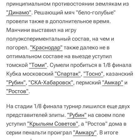
принципиальном противостоянии землякам из
"Динамо"
. Решающий мяч "бело-голубые"
провели также в дополнительное время.
Манчини выставил на игру
полуэкспериментальный состав, на чем и
погорел.
"Краснодар"
также далеко не в
оптимальном составе на выезде уступил
томской
"Томи"
. Сумели пробиться в 1/8 финала
Кубка московский
"Спартак"
,
"Тосно"
, казанский
"Рубин"
,
"СКА-Хабаровск"
, пермский
"Амкар"
и
"Ростов"
.
На стадии 1/8 финала турнир лишился еще двух
представителей элиты.
"Рубин"
на своем поле
уступил
"Крыльям Советов"
, а "Ростов" дома в
серии пенальти проиграл
"Амкару"
. В итоге