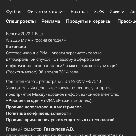
Футбол
Фигурное катание
Биатлон
ЗОЖ
Хоккей
Ав
Спецпроекты
Реклама
Продукты и сервисы
Пресс-ц
Версия 2023.1 Beta
© 2026 МИА «Россия сегодня»
Вакансии
Сетевое издание РИА Новости зарегистрировано
в Федеральной службе по надзору в сфере связи,
информационных технологий и массовых коммуникаций
(Роскомнадзор) 08 апреля 2014 года.
Свидетельство о регистрации Эл № ФС77-57640
Учредитель: Федеральное государственное унитарное
предприятие Международное информационное агентство
«Россия сегодня»
(МИА «Россия сегодня»).
Правила использования материалов
Политика конфиденциальности
Правила применения рекомендательных технологий
Главный редактор:
Гаврилова А.В.
Адрес электронной почты Редакции:
r-sport.internet@ria.ru