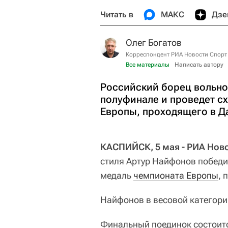
Читать в
МАКС
Дзе
Олег Богатов
Корреспондент РИА Новости Спорт
Все материалы
Написать автору
Российский борец вольно
полуфинале и проведет с
Европы, проходящего в Д
КАСПИЙСК, 5 мая - РИА Ново
стиля Артур Найфонов победи
медаль
чемпионата Европы
, 
Найфонов в весовой категории
Финальный поединок состоитс