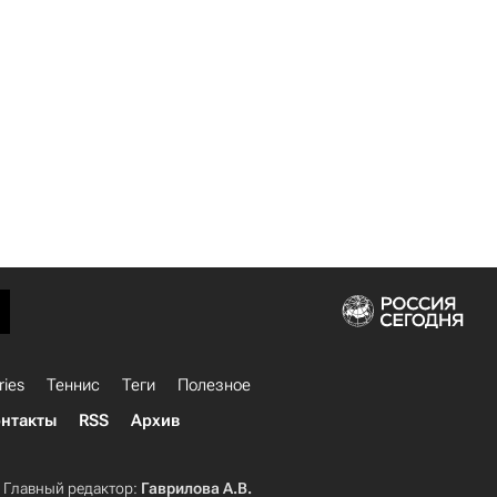
ries
Теннис
Теги
Полезное
нтакты
RSS
Архив
Главный редактор:
Гаврилова А.В.