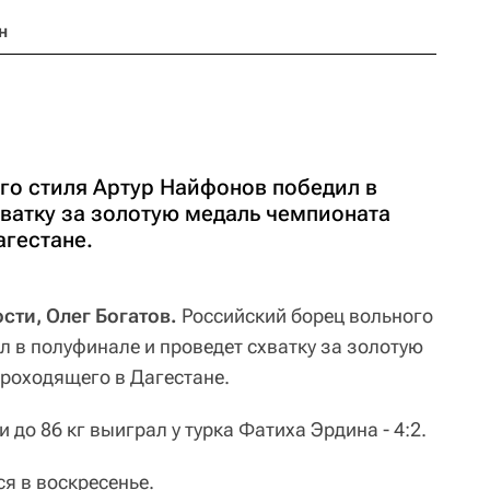
н
го стиля Артур Найфонов победил в
хватку за золотую медаль чемпионата
агестане.
сти, Олег Богатов.
Российский борец вольного
л в полуфинале и проведет схватку за золотую
проходящего в Дагестане.
 до 86 кг выиграл у турка Фатиха Эрдина - 4:2.
я в воскресенье.