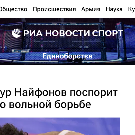
Общество
Происшествия
Армия
Наука
Ку
Единоборства
тур Найфонов поспорит
по вольной борьбе