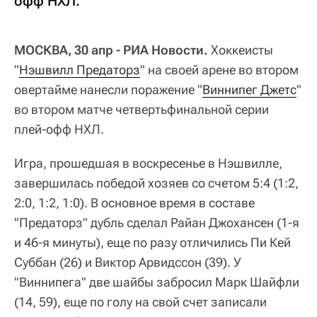
офф НХЛ.
МОСКВА, 30 апр - РИА Новости.
Хоккеисты
"
Нэшвилл Предаторз
" на своей арене во втором
овертайме нанесли поражение "
Виннипег Джетс
"
во втором матче четвертьфинальной серии
плей-офф НХЛ.
Игра, прошедшая в воскресенье в Нэшвилле,
завершилась победой хозяев со счетом 5:4 (1:2,
2:0, 1:2, 1:0). В основное время в составе
"Предаторз" дубль сделал Райан Джохансен (1-я
и 46-я минуты), еще по разу отличились Пи Кей
Суббан (26) и Виктор Арвидссон (39). У
"Виннипега" две шайбы забросил Марк Шайфли
(14, 59), еще по голу на свой счет записали