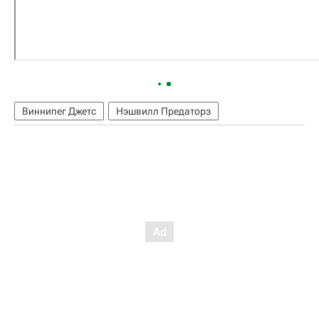
Виннипег Джетс
Нэшвилл Предаторз