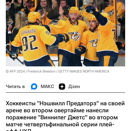
© AFP 2024 / Frederick Breedon / GETTY IMAGES NORTH AMERICA
Читать в
МАКС
Дзен
Хоккеисты "Нэшвилл Предаторз" на своей
арене во втором овертайме нанесли
поражение "Виннипег Джетс" во втором
матче четвертьфинальной серии плей-