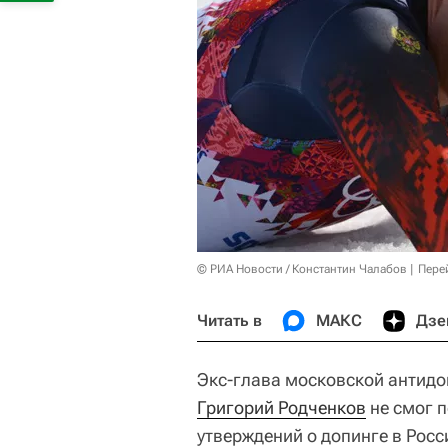
© РИА Новости / Константин Чалабов
Пере
Читать в
МАКС
Дзе
Экс-глава московской антид
Григорий Родченков
не смог 
утверждений о допинге в Росс