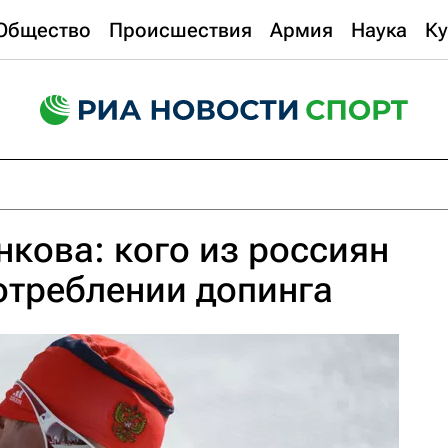
Общество
Происшествия
Армия
Наука
Ку
кова: кого из россиян
отреблении допинга