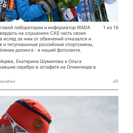
нговой лаборатории и информатор WADA
1 из 16
вердить на слушаниях CAS часть своих
 а вслед за ним от обвинений отказался и
 и титулованные российские спортсмены,
лении допинга - в нашей фотоленте.
айцева, Екатерина Шумилова и Ольга
вавшие серебро в эстафете на Олимпиаде в
медиабанк