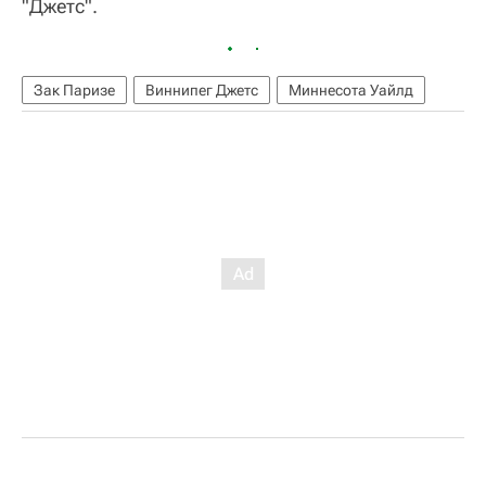
"Джетс".
Зак Паризе
Виннипег Джетс
Миннесота Уайлд