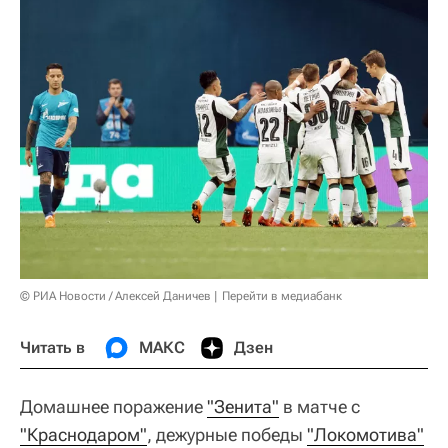
© РИА Новости / Алексей Даничев
Перейти в медиабанк
Читать в
МАКС
Дзен
Домашнее поражение
"Зенита"
в матче с
"Краснодаром"
, дежурные победы
"Локомотива"