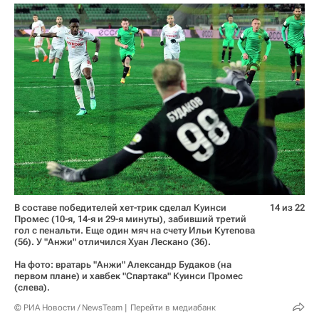
В составе победителей хет-трик сделал Куинси
14 из 22
Промес (10-я, 14-я и 29-я минуты), забивший третий
гол с пенальти. Еще один мяч на счету Ильи Кутепова
(56). У "Анжи" отличился Хуан Лескано (36).
На фото: вратарь "Анжи" Александр Будаков (на
первом плане) и хавбек "Спартака" Куинси Промес
(слева).
© РИА Новости / NewsTeam
Перейти в медиабанк