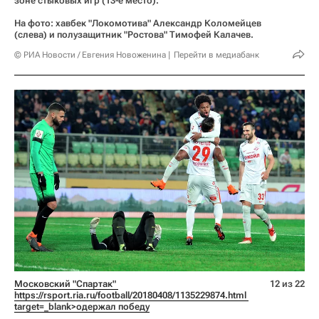
зоне стыковых игр (13-е место).
На фото: хавбек "Локомотива" Александр Коломейцев
(слева) и полузащитник "Ростова" Тимофей Калачев.
© РИА Новости / Евгения Новоженина
Перейти в медиабанк
Московский "Спартак" 
12 из 22
https://rsport.ria.ru/football/20180408/1135229874.html 
target=_blank>одержал победу