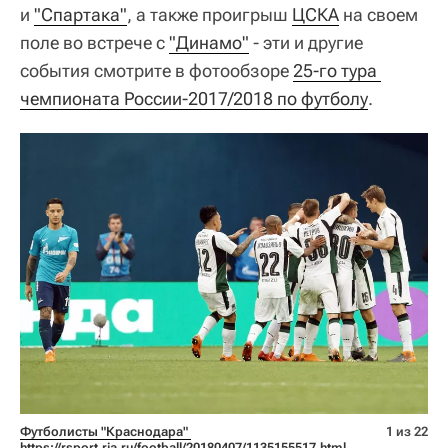
и
"Спартака"
, а также проигрыш
ЦСКА
на своем
поле во встрече с
"Динамо"
- эти и другие
события смотрите в фотообзоре
25-го тура 
чемпионата России-2017/2018 по футболу
.
Футболисты "Краснодара" 
1 из 22
https://rsport.ria.ru/football/20180407/1135155517.html 