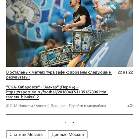
В остальных матчах тура зафиксированы следующие 
22 из 22
результаты:
"СКА-Хабаровск" - "Амкар" (Пермь) - 
https://rsport.ria.ru/football/20180407/1135137396.html 
target=_blank>0:2
© РИА Новости / Алексей Даничев
Перейти в медиабанк
Спартак Москва
Динамо Москва