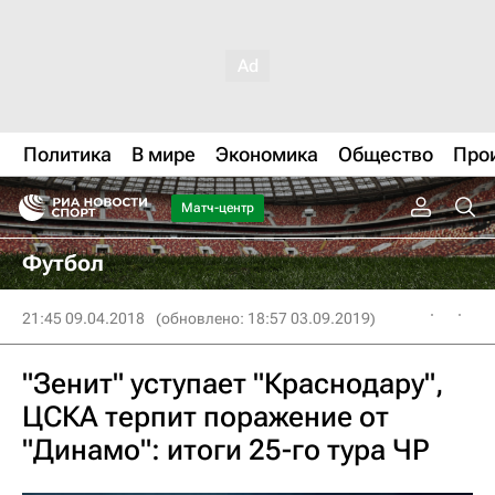
Политика
В мире
Экономика
Общество
Про
Матч-центр
Футбол
21:45 09.04.2018
(обновлено: 18:57 03.09.2019)
"Зенит" уступает "Краснодару",
ЦСКА терпит поражение от
"Динамо": итоги 25-го тура ЧР