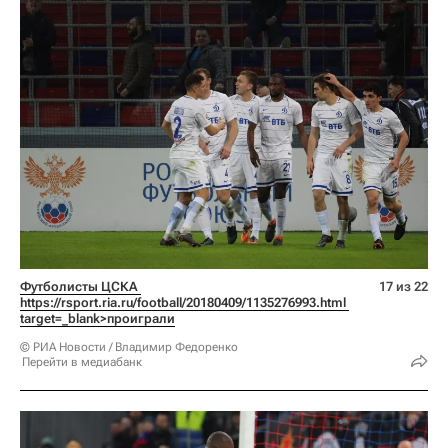
Футболисты ЦСКА 
17 из 22
https://rsport.ria.ru/football/20180409/1135276993.html 
target=_blank>проиграли
© РИА Новости / Владимир Федоренко
Перейти в медиабанк