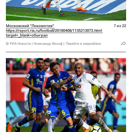
Московский "Локомотив" 
7 из 22
https://rsport.ria.ru/football/20180408/1135213073.html 
target=_blank>обыграл
© РИА Новости / Александр Вильф
Перейти в медиабанк