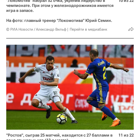
"Локомотив" набрал 52 очка, укрепив лидерство в
10 из 22
чемпионате. При этом у железнодорожников имеется
игра в запасе.
На фото: главный тренер "Локомотива" Юрий Семин.
© РИА Новости / Александр Вильф
Перейти в медиабанк
"Ростов", сыграв 25 матчей, находится с 27 баллами в
11 из 22