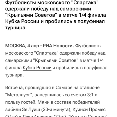
Футболисты московского "Спартака"
одержали победу над самарскими
"Крыльями Советов" в матче 1/4 финала
Кубка России и пробились в полуфинал
турнира.
МОСКВА, 4 апр - РИА Новости.
Футболисты
московского "Спартака"
одержали победу над
самарскими
"Крыльями Советов"
в матче 1/4
финала
Кубка России
и пробились в полуфинал
турнира.
Встреча, прошедшая в Самаре на стадионе
"Металлург", завершилась со счетом 3:1 в
пользу гостей. Мячи в составе победителей
забили
Зе Луиш
(20-я минута),
Куинси Промес
(71-я) и
Луис Адриано
(77-я). "Крылья Советов"