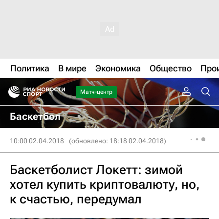
Политика
В мире
Экономика
Общество
Про
Матч-центр
Баскетбол
10:00 02.04.2018
(обновлено: 18:18 02.04.2018)
Баскетболист Локетт: зимой
хотел купить криптовалюту, но,
к счастью, передумал