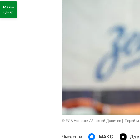
Матч-
центр
© РИА Новости / Алексей Даничев
Перейти
Читать в
МАКС
Дзе