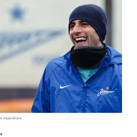
 в медиабанк
н