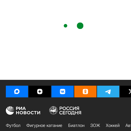
Футбол
Фигурное катание
Биатлон
ЗОЖ
Хоккей
Ав