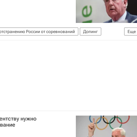
отстранению России от соревнований
Допинг
Еще
говое агентство (WADA)
гентству нужно
ование