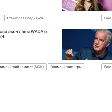
ы
Станислав Поздняков
Еще
Р)
Всемирное антидопинговое агентство (WADA)
ова экс-главы WADA о
ние
24
импийский комитет (МОК)
Олимпийские игры
Еще