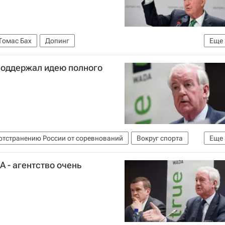
Томас Бах
Допинг
Еще
ство (WADA)
Витольд Банька
поддержал идею полного
отстранению России от соревнований
Вокруг спорта
Еще
говое агентство (WADA)
 - агентство очень
ссии от соревнований