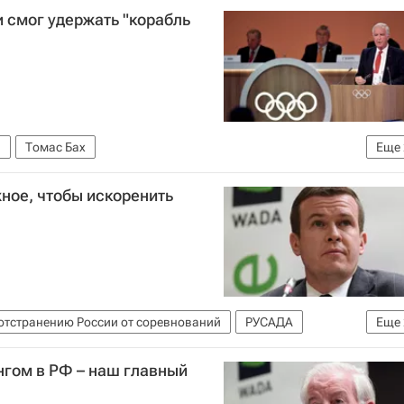
 смог удержать "корабль
ы
Томас Бах
Еще
итет (МОК)
ное, чтобы искоренить
ство (WADA)
отстранению России от соревнований
РУСАДА
Еще
ство (WADA)
Витольд Банька
нгом в РФ – наш главный