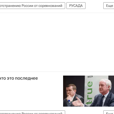
отстранению России от соревнований
РУСАДА
Еще
ство (WADA)
ссии от соревнований
что это последнее
отстранению России от соревнований
Еще