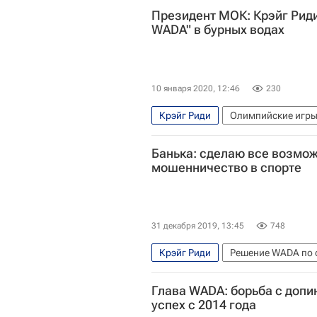
Президент МОК: Крэйг Риди
WADA" в бурных водах
10 января 2020, 12:46
230
Крэйг Риди
Олимпийские игр
Международный олимпийский ком
Банька: сделаю все возмож
Всемирное антидопинговое агент
мошенничество в спорте
31 декабря 2019, 13:45
748
Крэйг Риди
Решение WADA по 
Всемирное антидопинговое агент
Глава WADA: борьба с допи
успех с 2014 года