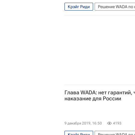
Крэйг Риди
Решение WADA по 
Всемирное антидопинговое агент
Решение WADA по отстранению Ро
Глава WADA: нет гарантий, 
наказание для России
9 декабря 2019, 16:50
4193
Крэйг Риди
Решение WADA по 