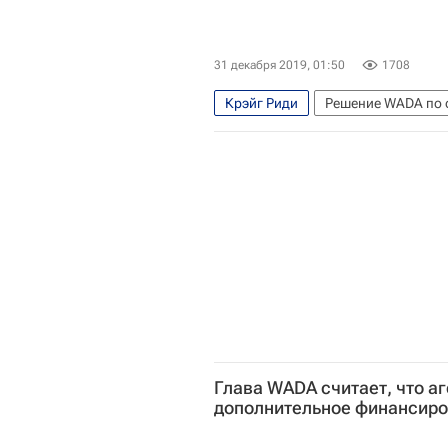
31 декабря 2019, 01:50
1708
Крэйг Риди
Решение WADA по 
РУСАДА
Всемирное антидопин
Глава WADA считает, что а
дополнительное финансир