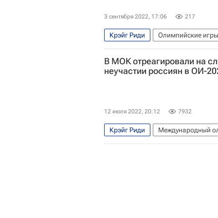
3 сентября 2022, 17:06
217
Крэйг Риди
Олимпийские игр
Олимпийский комитет России (ОК
В МОК отреагировали на сл
Татьяна Навка
Фигурное ката
неучастии россиян в ОИ-20
12 июля 2022, 20:12
7932
Крэйг Риди
Международный ол
Вокруг спорта