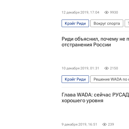
12 декабря 2019, 17:04
9930
Крэйг Риди
Вокруг спорта
Всемирное антидопинговое агент
Риди объяснил, почему не 
отстранения России
10 декабря 2019, 01:31
2150
Крэйг Риди
Решение WADA по 
РУСАДА
Всемирное антидопин
Глава WADA: сейчас РУСАДА
Решение WADA по отстранению Ро
хорошего уровня
9 декабря 2019, 16:51
239