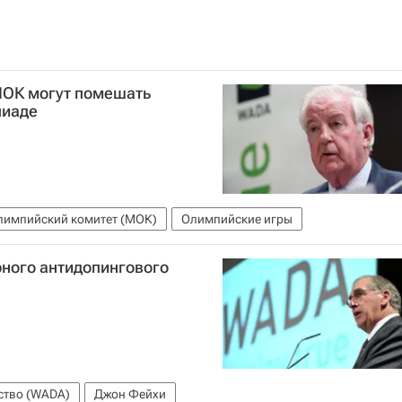
МОК могут помешать
пиаде
импийский комитет (МОК)
Олимпийские игры
ного антидопингового
ство (WADA)
Джон Фейхи