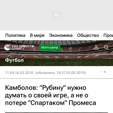
Политика
В мире
Экономика
Общество
Про
Матч-центр
Футбол
11:04 16.03.2018
(обновлено: 18:57 03.09.2019)
Камболов: "Рубину" нужно
думать о своей игре, а не о
потере "Спартаком" Промеса