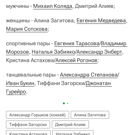
мужчины -
Михаил Коляда
, Дмитрий Алиев;
женщины - Алина Загитова,
Евгения Медведева
,
Мария Сотскова
;
спортивные пары -
Евгения Тарасова
/
Владимир 
Морозов
,
Наталья Забияко
/
Александр Энберт
,
Кристина Астахова/
Алексей Рогонов
;
танцевальные пары -
Александра Степанова
/
Иван Букин
, Тиффани Загорски/
Джонатан 
Гурейро
.
Александр Горшков (хоккей)
Алина Загитова
Тиффани Загорски
Дмитрий Алиев
Кристина Астахова
Наталья Забияко