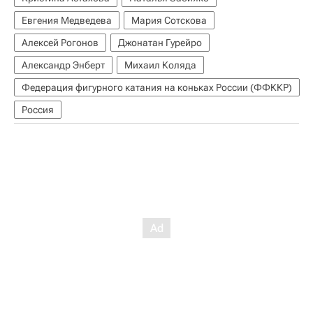
Евгения Медведева
Мария Сотскова
Алексей Рогонов
Джонатан Гурейро
Александр Энберт
Михаил Коляда
Федерация фигурного катания на коньках России (ФФККР)
Россия