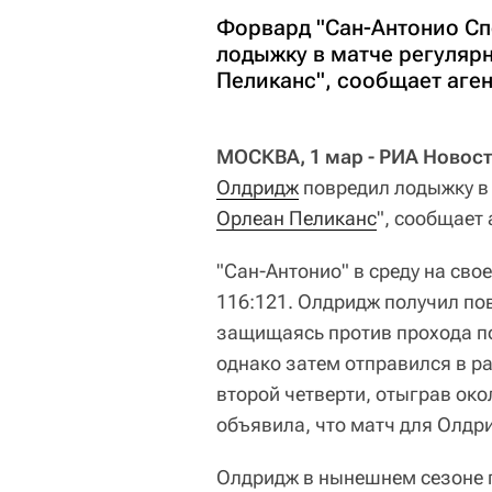
Форвард "Сан-Антонио Сп
лодыжку в матче регуляр
Пеликанс", сообщает аген
МОСКВА, 1 мар - РИА Новост
Олдридж
повредил лодыжку в
Орлеан Пеликанс
", сообщает
"Сан-Антонио" в среду на сво
116:121. Олдридж получил по
защищаясь против прохода по
однако затем отправился в р
второй четверти, отыграв око
объявила, что матч для Олдр
Олдридж в нынешнем сезоне п