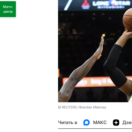
Матч-
центр
© REUTERS / Brendan Maloney
Читать в
МАКС
Дзе