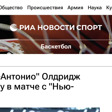
Общество
Происшествия
Армия
Наука
Ку
Баскетбол
-Антонио" Олдридж
у в матче с "Нью-