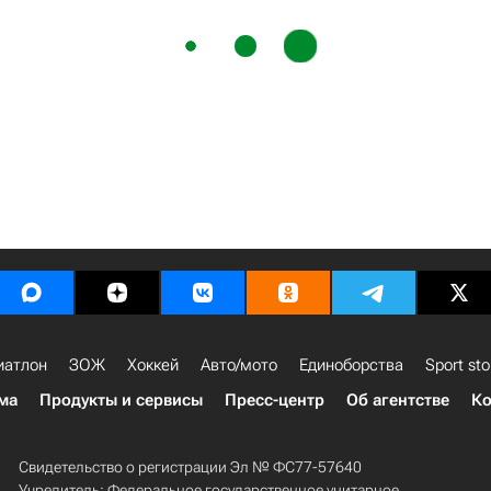
иатлон
ЗОЖ
Хоккей
Авто/мото
Единоборства
Sport sto
ма
Продукты и сервисы
Пресс-центр
Об агентстве
Ко
Свидетельство о регистрации Эл № ФС77-57640
Учредитель: Федеральное государственное унитарное