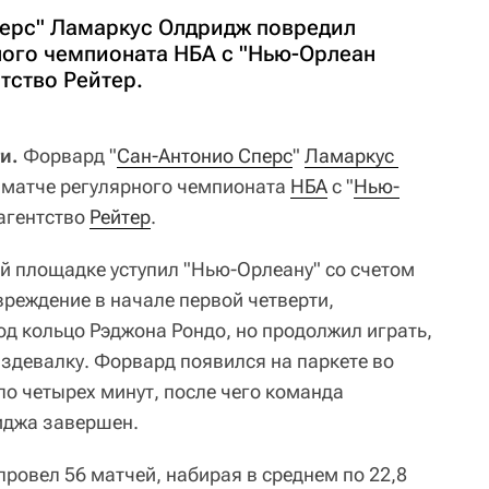
ерс" Ламаркус Олдридж повредил
ного чемпионата НБА с "Нью-Орлеан
тство Рейтер.
и.
Форвард "
Сан-Антонио Сперс
"
Ламаркус 
 матче регулярного чемпионата
НБА
с "
Нью-
 агентство
Рейтер
.
ей площадке уступил "Нью-Орлеану" со счетом
вреждение в начале первой четверти,
д кольцо Рэджона Рондо, но продолжил играть,
аздевалку. Форвард появился на паркете во
ло четырех минут, после чего команда
иджа завершен.
ровел 56 матчей, набирая в среднем по 22,8