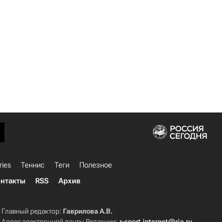
ries
Теннис
Теги
Полезное
нтакты
RSS
Архив
Главный редактор:
Гаврилова А.В.
Адрес электронной почты Редакции:
r-sport.internet@ria.ru