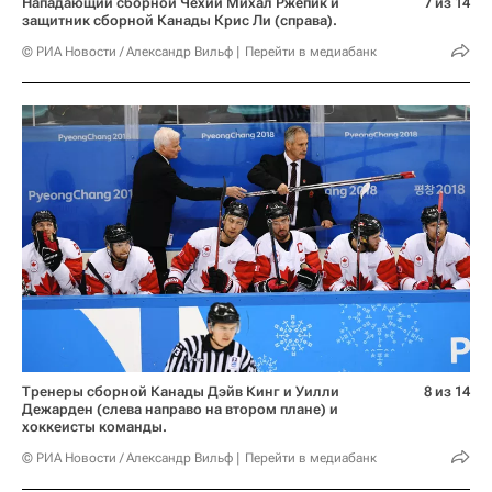
Нападающий сборной Чехии Михал Ржепик и
7 из 14
защитник сборной Канады Крис Ли (справа).
© РИА Новости / Александр Вильф
Перейти в медиабанк
Тренеры сборной Канады Дэйв Кинг и Уилли
8 из 14
Дежарден (слева направо на втором плане) и
хоккеисты команды.
© РИА Новости / Александр Вильф
Перейти в медиабанк