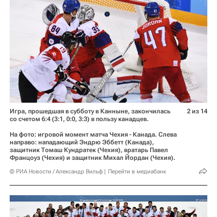
Игра, прошедшая в субботу в Канныне, закончилась
2 из 14
со счетом 6:4 (3:1, 0:0, 3:3) в пользу канадцев.
На фото: игровой момент матча Чехия - Канада. Слева
направо: нападающий Эндрю Эббетт (Канада),
защитник Томаш Кундратек (Чехия), вратарь Павел
Францоуз (Чехия) и защитник Михал Йордан (Чехия).
© РИА Новости / Александр Вильф
Перейти в медиабанк