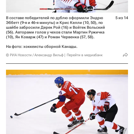
В составе победителей по дублю оформили Эндрю
5 из 14
Эббетт (9-я и 46-я минуты) и Крис Келли (10, 50), по
шайбе забросили Дерек Рой (16) и Войтек Вольский
(56). Авторами голов у чехов стали Мартин Ружичка
(10), Ян Коварж (47) и Роман Червенка (57, 58).
На фото: хоккеисты сборной Канады.
© РИА Новости / Александр Вильф
Перейти в медиабанк