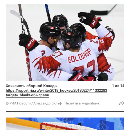
Хоккеисты сборной Канады 
1 из 14
https://rsport.ria.ru/winter2018_hockey/20180224/1133228311.html 
target=_blank>обыграли
© РИА Новости / Александр Вильф
Перейти в медиабанк