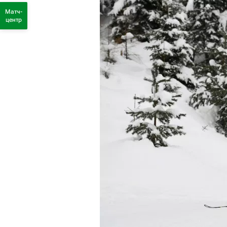
Матч-
центр