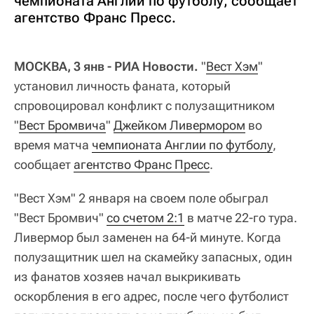
чемпионата Англии по футболу, сообщает
агентство Франс Пресс.
МОСКВА, 3 янв - РИА Новости.
"
Вест Хэм
"
установил личность фаната, который
спровоцировал конфликт с полузащитником
"
Вест Бромвича
"
Джейком Ливермором
во
время матча
чемпионата Англии по футболу
,
сообщает
агентство Франс Пресс
.
"Вест Хэм" 2 января на своем поле обыграл
"Вест Бромвич"
со счетом 2:1
в матче 22-го тура.
Ливермор был заменен на 64-й минуте. Когда
полузащитник шел на скамейку запасных, один
из фанатов хозяев начал выкрикивать
оскорбления в его адрес, после чего футболист