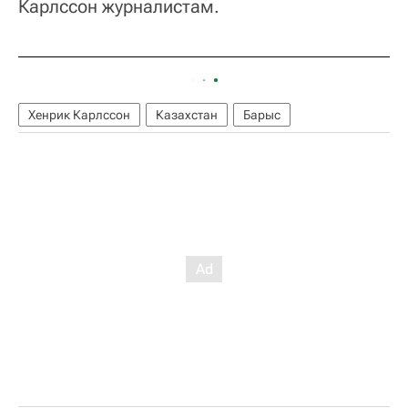
Карлссон журналистам.
Хенрик Карлссон
Казахстан
Барыс