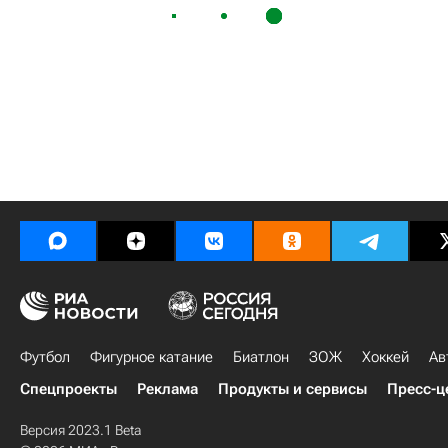
Футбол
Фигурное катание
Биатлон
ЗОЖ
Хоккей
Ав
Спецпроекты
Реклама
Продукты и сервисы
Пресс-ц
Версия 2023.1 Beta