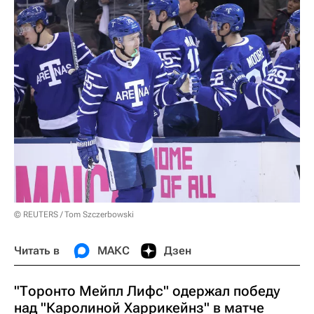
© REUTERS / Tom Szczerbowski
Читать в
МАКС
Дзен
"Торонто Мейпл Лифс" одержал победу
над "Каролиной Харрикейнз" в матче