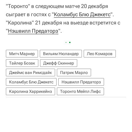
"Торонто" в следующем матче 20 декабря
сыграет в гостях с "
Коламбус Блю Джекетс
".
"Каролина" 21 декабря на выезде встретится с
"
Нэшвилл Предаторз
".
Митч Марнер
Вильям Нюландер
Лео Комаров
Тайлер Бозак
Джефф Скиннер
Джеймс ван Римсдайк
Патрик Марло
Коламбус Блю Джекетс
Нэшвилл Предаторз
Каролина Харрикейнз
Торонто Мейпл Лифс