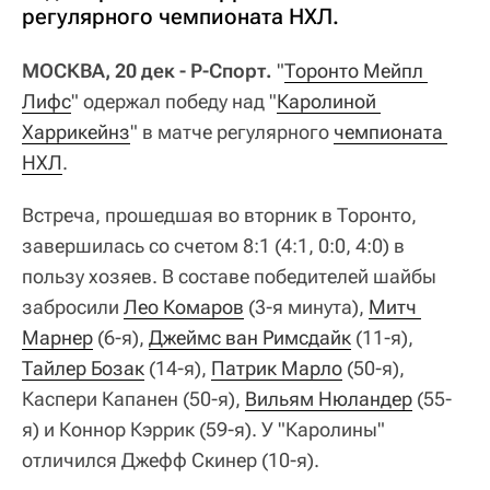
регулярного чемпионата НХЛ.
МОСКВА, 20 дек - Р-Спорт.
"
Торонто Мейпл 
Лифс
" одержал победу над "
Каролиной 
Харрикейнз
" в матче регулярного
чемпионата 
НХЛ
.
Встреча, прошедшая во вторник в Торонто,
завершилась со счетом 8:1 (4:1, 0:0, 4:0) в
пользу хозяев. В составе победителей шайбы
забросили
Лео Комаров
(3-я минута),
Митч 
Марнер
(6-я),
Джеймс ван Римсдайк
(11-я),
Тайлер Бозак
(14-я),
Патрик Марло
(50-я),
Каспери Капанен (50-я),
Вильям Нюландер
(55-
я) и Коннор Кэррик (59-я). У "Каролины"
отличился Джефф Скинер (10-я).