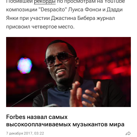
Побившей
рекорды
по просмотрам на YouTube
композиции "Despacito" Луиса Фонси и Дэдди
Янки при участии Джастина Бибера журнал
присвоил четвертое место.
Forbes назвал самых
высокооплачиваемых музыкантов мира
7 декабря 2017, 03:22