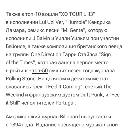
Также в топ-10 вошли "XO TOUR Llif3"
в исполнении Lul Uzi Ver, "Humble" Кендрика
Ламара, ремикс песни "Mi Gente", которую
исполнили J Balvin и Уилли Уильям при участии
Бейонсе, а также композиция британского певца
из группы One Direction Гарри Стайлcа "Sign
of the Times", которая заняла первое место
в рейтинге
топ-50
лучших песен года журнала
Rolling Stone. На девятом и десятом местах
оказались трек "I Feel It Coming", спетый The
Weeknd и французским дуэтом Daft Punk, и "Feel
it Still" исполнителей Portugal.
Американский журнал Billboard выпускается
с 1894 года. Издание посвящено музыкальной