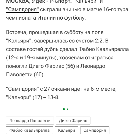
МОСКВА, 9 дек - Р-Спорт.
"Кальяри"
и
"Сампдория"
сыграли вничью в матче 16-го тура
чемпионата Италии по футболу
.
Встреча, прошедшая в субботу на поле
"Кальяри", завершилась со счетом 2:2. В
составе гостей дубль сделал Фабио Квальярелла
(12-я и 19-я минуты), хозяевам отыграться
помогли Диего Фариас (56) и Леонардо
Паволетти (60).
"Сампдория" с 27 очками идет на 6-м месте,
"Кальяри" (17) – 13-й.
Леонардо Паволетти
Диего Фариас
Фабио Квальярелла
Кальяри
Сампдория