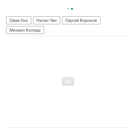
Сёма Уно
Натан Чен
Сергей Воронов
Михаил Коляда