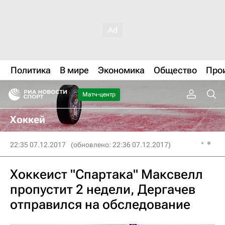
Политика
В мире
Экономика
Общество
Про
Матч-центр
Хоккей
22:35 07.12.2017
(обновлено: 22:36 07.12.2017)
Хоккеист "Спартака" Максвелл
пропустит 2 недели, Дергачев
отправился на обследование