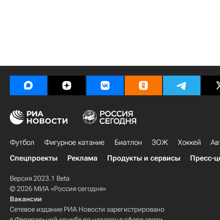
Футбол
Фигурное катание
Биатлон
ЗОЖ
Хоккей
Ав
Спецпроекты
Реклама
Продукты и сервисы
Пресс-ц
Версия 2023.1 Beta
© 2026 МИА «Россия сегодня»
Вакансии
Сетевое издание РИА Новости зарегистрировано
в Федеральной службе по надзору в сфере связи,