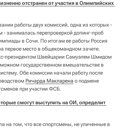
зненно отстранен от участия в Олимпийских 
ании работы двух комиссий, одна из которых -
м - занималась перепроверкой допинг-проб
импиады в Сочи. По итогам ее работы Россия
ла первое место в общекомандном зачете.
 экс-президентом Швейцарии Самуэлем Шмидом
можном государственном вмешательстве в
истему. Обе комиссии начали работу после
ководством
Ричарда Макларена
о подмене
тсменов при участии ФСБ.
торые смогут выступить на ОИ, определит 
а на том, что все спортсмены, не уличенные в