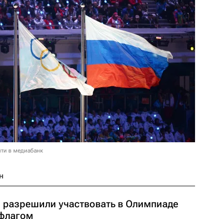
ти в медиабанк
н
 разрешили участвовать в Олимпиаде
 флагом