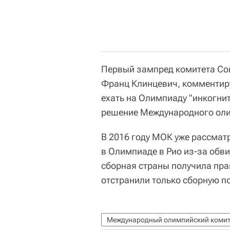
Первый зампред комитета Сов
Франц Клинцевич, комментиру
ехать на Олимпиаду "инкогни
решение Международного оли
В 2016 году МОК уже рассмат
в Олимпиаде в Рио из-за обв
сборная страны получила пра
отстранили только сборную по
Международный олимпийский комит