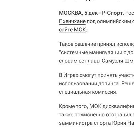
МОСКВА, 5 дек - Р-Спорт
. Ро
Пхенчхане
под олимпийским ф
сайте МОК
.
Такое решение принял испол
"системные манипуляции с до
словам ее главы Самуэля Шм
В Играх смогут принять участ
использовании допинга. Решен
специальная комиссия.
Кроме того, МОК дисквалифи
также пожизненно отстранил 
замминистра спорта Юрия На