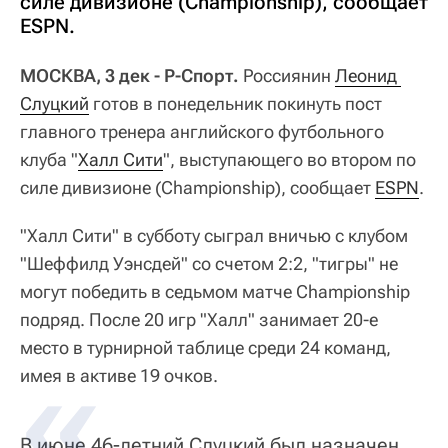
силе дивизионе (Championship), сообщает
ESPN.
МОСКВА, 3 дек - Р-Спорт.
Россиянин
Леонид 
Слуцкий
готов в понедельник покинуть пост
главного тренера английского футбольного
клуба "
Халл Сити
", выступающего во втором по
силе дивизионе (Championship), сообщает
ESPN
.
"Халл Сити" в субботу сыграл вничью с клубом
"Шеффилд Уэнсдей" со счетом 2:2, "тигры" не
могут победить в седьмом матче Championship
подряд. После 20 игр "Халл" занимает 20-е
место в турнирной таблице среди 24 команд,
имея в активе 19 очков.
В июне 46-летний Слуцкий был назначен