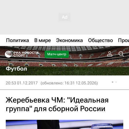
Политика
В мире
Экономика
Общество
Про
Матч-центр
Футбол
20:53 01.12.2017
(обновлено: 16:31 12.05.2026)
Жеребьевка ЧМ: "Идеальная
группа" для сборной России