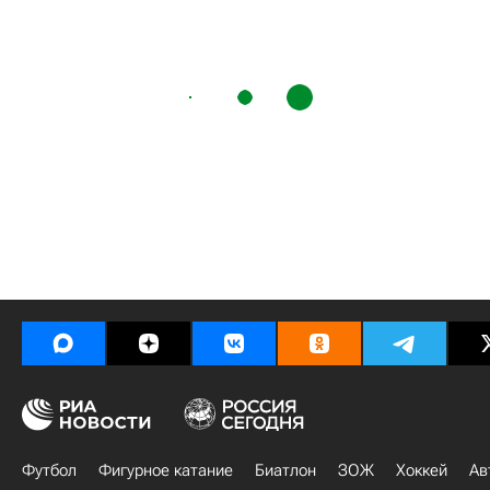
Футбол
Фигурное катание
Биатлон
ЗОЖ
Хоккей
Ав