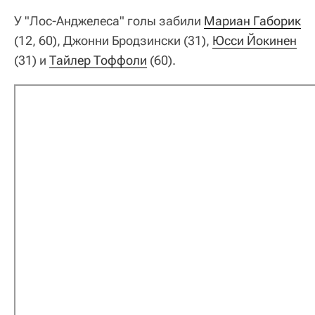
У "Лос-Анджелеса" голы забили
Мариан Габорик
(12, 60), Джонни Бродзински (31),
Юсси Йокинен
(31) и
Тайлер Тоффоли
(60).