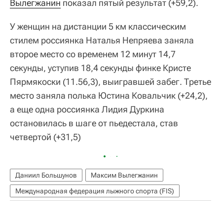
Вылегжанин
показал пятый результат (+59,2).
У женщин на дистанции 5 км классическим
стилем россиянка Наталья Непряева заняла
второе место со временем 12 минут 14,7
секунды, уступив 18,4 секунды финке Кристе
Пярмякоски (11.56,3), выигравшей забег. Третье
место заняла полька Юстина Ковальчик (+24,2),
а еще одна россиянка Лидия Дуркина
остановилась в шаге от пьедестала, став
четвертой (+31,5)
Даниил Большунов
Максим Вылегжанин
Международная федерация лыжного спорта (FIS)