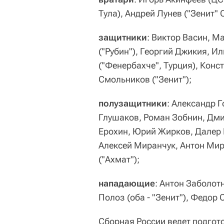
Тула), Андрей Лунев ("Зенит" 
защитники
: Виктор Васин, М
("Рубин"), Георгий Джикия, Ил
("Фенербахче", Турция), Конс
Смольников ("Зенит");
полузащитники
: Александр Г
Глушаков, Роман Зобнин, Дми
Ерохин, Юрий Жирков, Далер К
Алексей Миранчук, Антон Мира
("Ахмат");
нападающие
: Антон Заболот
Полоз (оба - "Зенит"), Федор 
Сборная России ведет подгот