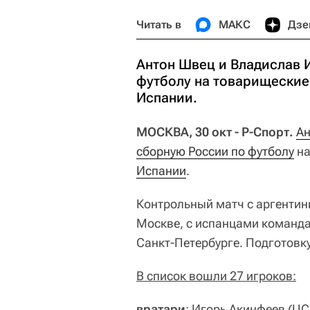
Читать в
МАКС
Дзе
Антон Швец и Владислав 
футболу на товарищеские
Испании.
МОСКВА, 30 окт - Р-Спорт.
Ан
сборную России по футболу
на
Испании
.
Контрольный матч с аргентин
Москве, с испанцами команд
Санкт-Петербурге. Подготовку
В список вошли 27 игроков:
вратари
: Игорь Акинфеев (Ц