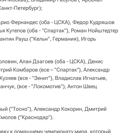
Санкт-Петербург);
арио Фернандес (оба - ЦСКА), Федор Кудряшов
ья Кутепов (оба - "Спартак"), Роман Нойштедтер
тантин Рауш ("Кельн", Германия), Игорь
оловин, Алан Дзагоев (оба - ЦСКА), Денис
трий Комбаров (все – "Спартак"), Александр
узяев (все - "Зенит"), Владислав Игнатьев,
нчук, (все - "Локомотив"), Антон Швец
ный ("Тосно"), Александр Кокорин, Дмитрий
Смолов ("Краснодар").
овку к домашнему чемпионату мира, который