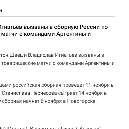
н
Игнатьев вызваны в сборную России по
 матчи с командами Аргентины и
тон Швец
и
Владислав Игнатьев
вызваны в
 товарищеские матчи с командами
Аргентины
и
цами российская сборная проведет 11 ноября в
а
Станислава Черчесова
сыграет 14 ноября в
 сборная начнет 6 ноября в Новогорске.
СКА Москва), Владимир Габулов ("Арсенал"